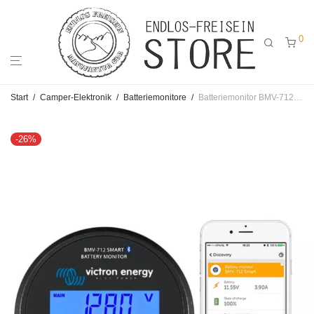
0
Start
/
Camper-Elektronik
/
Batteriemonitore
/
Batteriemonitor BMV-712 inkl. 500A Smart Shunt + Bluetooth 12/24/36/48V für Camper und Van
-
26
%