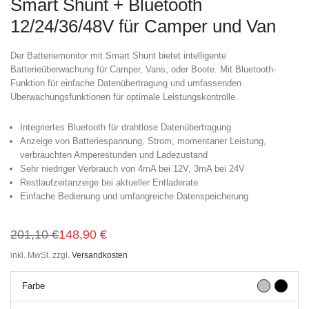
Smart Shunt + Bluetooth
12/24/36/48V für Camper und Van
Der Batteriemonitor mit Smart Shunt bietet intelligente
Batterieüberwachung für Camper, Vans, oder Boote. Mit Bluetooth-
Funktion für einfache Datenübertragung und umfassenden
Überwachungsfunktionen für optimale Leistungskontrolle.
Integriertes Bluetooth für drahtlose Datenübertragung
Anzeige von Batteriespannung, Strom, momentaner Leistung,
verbrauchten Amperestunden und Ladezustand
Sehr niedriger Verbrauch von 4mA bei 12V, 3mA bei 24V
Restlaufzeitanzeige bei aktueller Entladerate
Einfache Bedienung und umfangreiche Datenspeicherung
201,10
€
148,90
€
Ursprünglicher
Aktueller
Preis
Preis
inkl. MwSt.
zzgl.
Versandkosten
war:
ist:
201,10 €
148,90 €.
Farbe