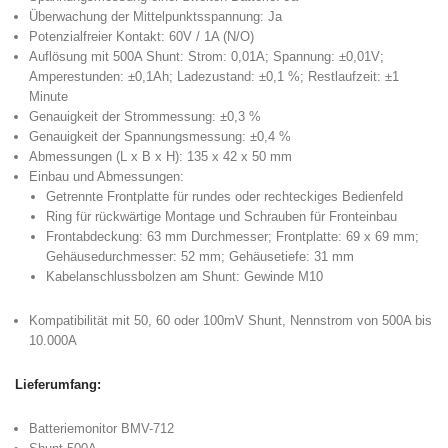
Überwachung der Mittelpunktsspannung: Ja
Potenzialfreier Kontakt: 60V / 1A (N/O)
Auflösung mit 500A Shunt: Strom: 0,01A; Spannung: ±0,01V;
Amperestunden: ±0,1Ah; Ladezustand: ±0,1 %; Restlaufzeit: ±1
Minute
Genauigkeit der Strommessung: ±0,3 %
Genauigkeit der Spannungsmessung: ±0,4 %
Abmessungen (L x B x H): 135 x 42 x 50 mm
Einbau und Abmessungen:
Getrennte Frontplatte für rundes oder rechteckiges Bedienfeld
Ring für rückwärtige Montage und Schrauben für Fronteinbau
Frontabdeckung: 63 mm Durchmesser; Frontplatte: 69 x 69 mm;
Gehäusedurchmesser: 52 mm; Gehäusetiefe: 31 mm
Kabelanschlussbolzen am Shunt: Gewinde M10
Kompatibilität mit 50, 60 oder 100mV Shunt, Nennstrom von 500A bis
10.000A
Lieferumfang:
Batteriemonitor BMV-712