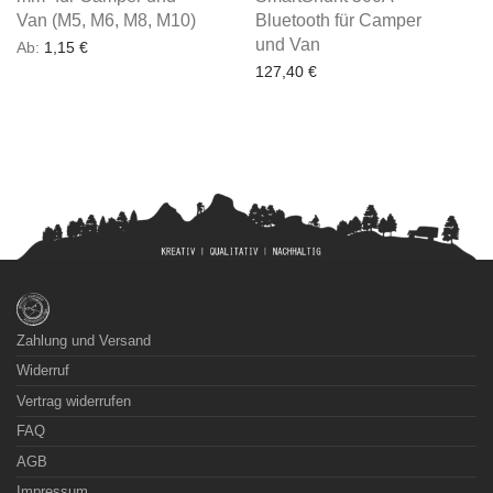
Van (M5, M6, M8, M10)
Bluetooth für Camper
und Van
Ab:
1,15
€
127,40
€
Zahlung und Versand
Widerruf
Vertrag widerrufen
FAQ
AGB
Impressum