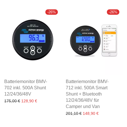
-
26
%
-
26
%
Batteriemonitor BMV-
Batteriemonitor BMV-
702 inkl. 500A Shunt
712 inkl. 500A Smart
12/24/36/48V
Shunt + Bluetooth
12/24/36/48V für
Ursprünglicher Preis war: 175,00 €
Aktueller Preis ist: 128,90 €.
175,00
€
128,90
€
Camper und Van
Ursprünglicher Preis war
Aktueller Preis i
201,10
€
148,90
€