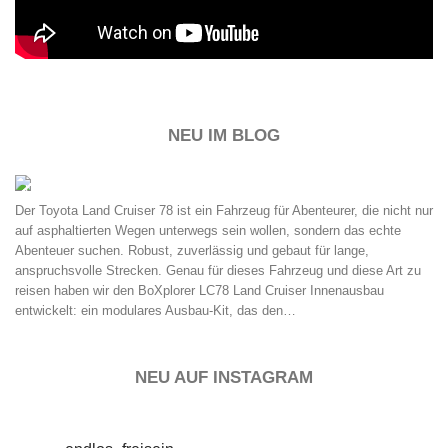
NEU IM BLOG
Land Cruiser Innenausbau mit System: Der BoXplorer LC78
Der Toyota Land Cruiser 78 ist ein Fahrzeug für Abenteurer, die nicht nur
auf asphaltierten Wegen unterwegs sein wollen, sondern das echte
Abenteuer suchen. Robust, zuverlässig und gebaut für lange,
anspruchsvolle Strecken. Genau für dieses Fahrzeug und diese Art zu
reisen haben wir den BoXplorer LC78 Land Cruiser Innenausbau
entwickelt: ein modulares Ausbau-Kit, das den…
NEU AUF INSTAGRAM