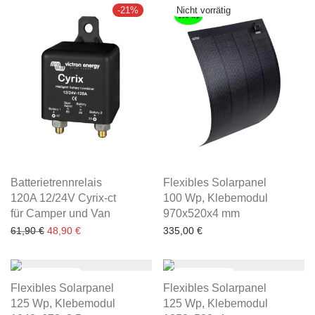
-
21
%
Batterietrennrelais
Flexibles Solarpanel
120A 12/24V Cyrix-ct
100 Wp, Klebemodul
für Camper und Van
970x520x4 mm
Ursprünglicher Preis war: 61,90 €
Aktueller Preis ist: 48,90 €.
61,90
€
48,90
€
335,00
€
Flexibles Solarpanel
Flexibles Solarpanel
125 Wp, Klebemodul
125 Wp, Klebemodul