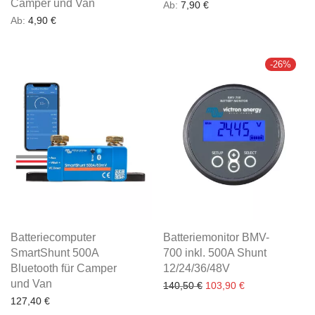
Camper und Van
Ab:
7,90
€
Ab:
4,90
€
-
26
%
Batteriecomputer
Batteriemonitor BMV-
SmartShunt 500A
700 inkl. 500A Shunt
Bluetooth für Camper
12/24/36/48V
und Van
Ursprünglicher Preis war
Aktueller Preis i
140,50
€
103,90
€
127,40
€