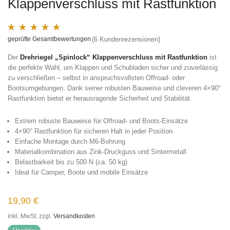
Klappenverschluss mit Rastfunktion
geprüfte Gesamtbewertungen
(
6
Kundenrezensionen)
Bewertet mit
6
5.00
von 5, basierend auf
Kundenbewertungen
Der
Drehriegel „Spinlock“ Klappenverschluss mit Rastfunktion
ist
die perfekte Wahl, um Klappen und Schubladen sicher und zuverlässig
zu verschließen – selbst in anspruchsvollsten Offroad- oder
Bootsumgebungen. Dank seiner robusten Bauweise und cleveren 4×90°
Rastfunktion bietet er herausragende Sicherheit und Stabilität.
Extrem robuste Bauweise für Offroad- und Boots-Einsätze
4×90° Rastfunktion für sicheren Halt in jeder Position
Einfache Montage durch M6-Bohrung
Materialkombination aus Zink-Druckguss und Sintermetall
Belastbarkeit bis zu 500 N (ca. 50 kg)
Ideal für Camper, Boote und mobile Einsätze
19,90
€
inkl. MwSt.
zzgl.
Versandkosten