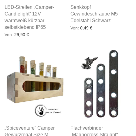
LED-Streifen „Camper-
Senkkopf
Candlelight“ 12V
Gewindeschraube M5
warmweiß kürzbar
Edelstahl Schwarz
selbstklebend IP65
Von:
0,49
€
Von:
29,90
€
„Spiceventure“ Camper
Flachverbinder
Gewürzregal Size M
„Magnocross Straight“