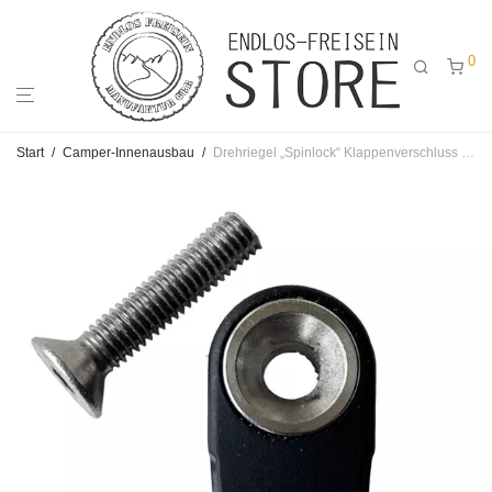
0
Start
/
Camper-Innenausbau
/
Drehriegel „Spinlock“ Klappenverschluss mit Rastfunktion