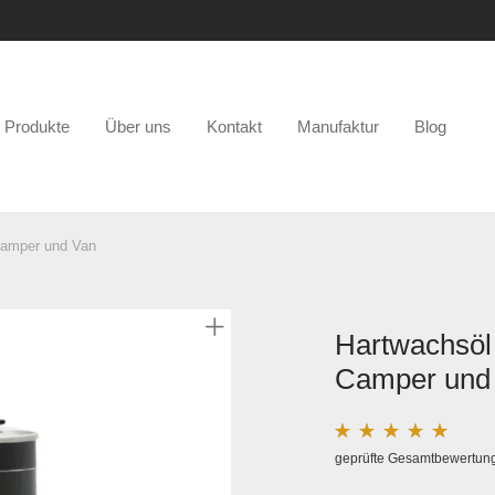
Produkte
Über uns
Kontakt
Manufaktur
Blog
 Camper und Van
Hartwachsöl 
Camper und
Bewertet mit
1
geprüfte Gesamtbewertun
5.00
von 5, 