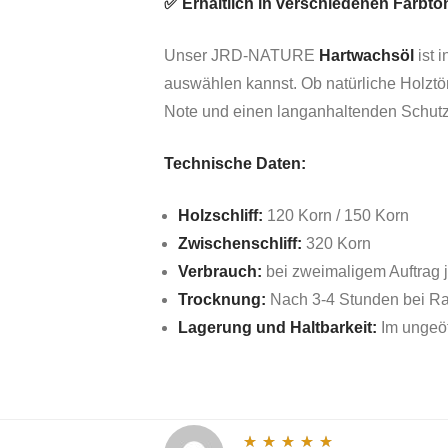
✅ Erhältlich in verschiedenen Farbt
Unser JRD-NATURE
Hartwachsöl
ist 
auswählen kannst. Ob natürliche Holz
Note und einen langanhaltenden Schutz
Technische Daten:
Holzschliff:
120 Korn / 150 Korn
Zwischenschliff:
320 Korn
Verbrauch:
bei zweimaligem Auftrag j
Trocknung:
Nach 3-4 Stunden bei Ra
Lagerung und Haltbarkeit:
Im ungeöf