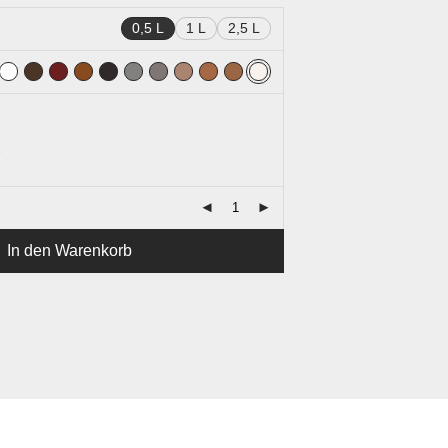
0,5 L
1 L
2,5 L
e
In den Warenkorb