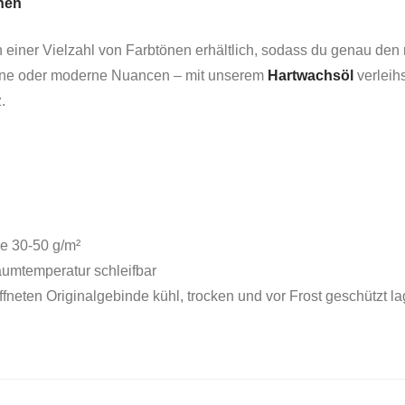
önen
in einer Vielzahl von Farbtönen erhältlich, sodass du genau den 
töne oder moderne Nuancen – mit unserem
Hartwachsöl
verleihs
.
e 30-50 g/m²
umtemperatur schleifbar
fneten Originalgebinde kühl, trocken und vor Frost geschützt l