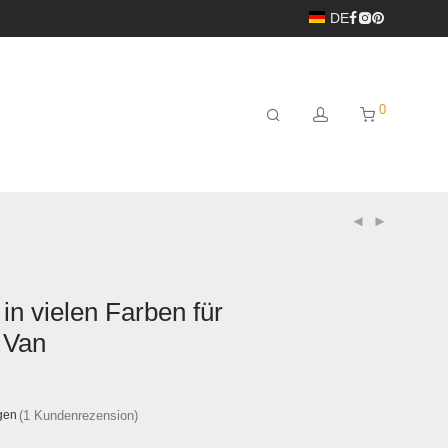
DE
0
in vielen Farben für
 Van
gen
basierend auf
(
1
Kundenrezension)
Kundenbewertung