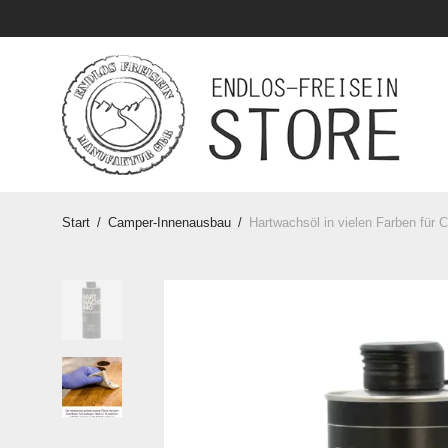
Start
/
Camper-Innenausbau
/
Hartwachsöl in vielen Farben für