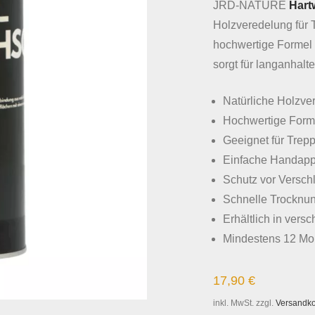
JRD-NATURE
Hart
Holzveredelung für
hochwertige Formel
sorgt für langanhal
Natürliche Holzve
Hochwertige Form
Geeignet für Trep
Einfache Handappl
Schutz vor Versch
Schnelle Trocknun
Erhältlich in ver
Mindestens 12 Mon
17,90
€
inkl. MwSt.
zzgl.
Versandk