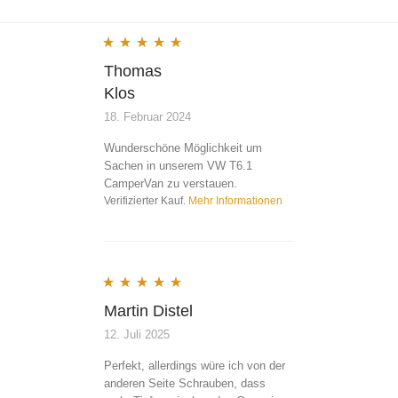
Bewertet mit
5
von 5
Thomas
Klos
18. Februar 2024
Wunderschöne Möglichkeit um
Sachen in unserem VW T6.1
CamperVan zu verstauen.
Verifizierter Kauf.
Mehr Informationen
Bewertet mit
5
von 5
Martin Distel
12. Juli 2025
Perfekt, allerdings würe ich von der
anderen Seite Schrauben, dass