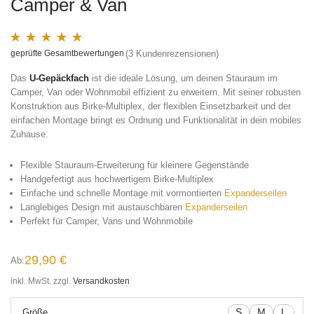
Camper & Van
geprüfte Gesamtbewertungen
(
3
Kundenrezensionen)
Bewertet mit
3
5.00
von 5, basierend auf
Kundenbewertungen
Das
U-Gepäckfach
ist die ideale Lösung, um deinen Stauraum im
Camper, Van oder Wohnmobil effizient zu erweitern. Mit seiner robusten
Konstruktion aus Birke-Multiplex, der flexiblen Einsetzbarkeit und der
einfachen Montage bringt es Ordnung und Funktionalität in dein mobiles
Zuhause.
Flexible Stauraum-Erweiterung für kleinere Gegenstände
Handgefertigt aus hochwertigem Birke-Multiplex
Einfache und schnelle Montage mit vormontierten
Expanderseilen
Langlebiges Design mit austauschbaren
Expanderseilen
Perfekt für Camper, Vans und Wohnmobile
29,90
€
Ab:
inkl. MwSt.
zzgl.
Versandkosten
S
M
L
Größe