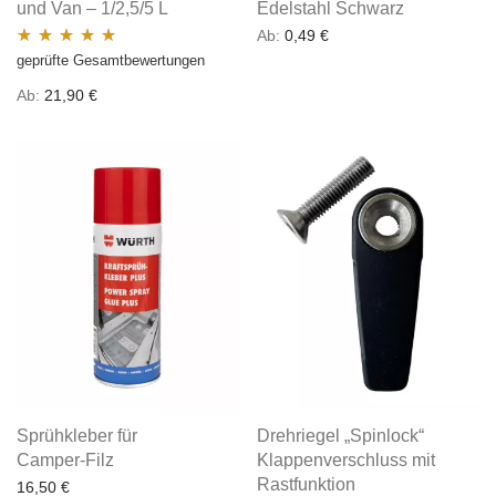
und Van – 1/2,5/5 L
Edelstahl Schwarz
Ab:
0,49
€
geprüfte Gesamtbewertungen
Bewertet mit
5.00
von 5
Ab:
21,90
€
Sprühkleber für
Drehriegel „Spinlock“
Camper-Filz
Klappenverschluss mit
Rastfunktion
16,50
€