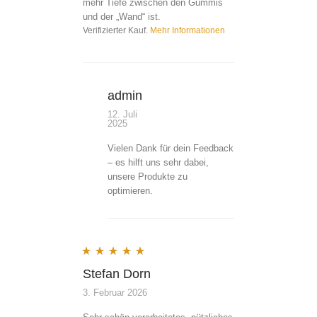
mehr Tiefe zwischen den Gummis
und der „Wand“ ist.
Verifizierter Kauf.
Mehr Informationen
admin
12. Juli
2025
Vielen Dank für dein Feedback
– es hilft uns sehr dabei,
unsere Produkte zu
optimieren.
Bewertet mit
5
von 5
Stefan Dorn
3. Februar 2026